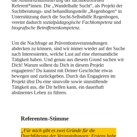
die
Abstinenzstabilisierung
der suchtbetroffenen
Referent*innen. Die „Wandelhalle Sucht“, als Projekt der
Suchtberatungs- und behandlungsstelle „Regenbogen“ in
Unterstützung durch die Sucht‐Selbsthilfe Regenbogen,
vereint dadurch
sozialpädagogische Fachkompetenz
und
biografische Betroffenenkompetenz
.
Um die Nachfrage an Präventionsveranstaltungen
abdecken zu können, sind wir immer wieder auf der Suche
nach Interessierten, welche Lust auf eine ehrenamtliche
Tätigkeit haben. Und genau aus diesem Grund suchen wir
Dich! Warum solltest du Dich in diesem Projekt
engagieren? Du kannst mit Deiner Geschichte etwas
bewegen und zurückgeben. Durch das Engagieren im
Projekt übst Du eine sinnvolle sowie sinnstiftende
Tätigkeit aus, die Dir helfen kann, ein dauerhaft
abstinentes Leben zu führen.
Referenten-Stimme
„Für mich gibt es zwei Gründe für die
Durchführung der Veranstaltungen: Erstens habe