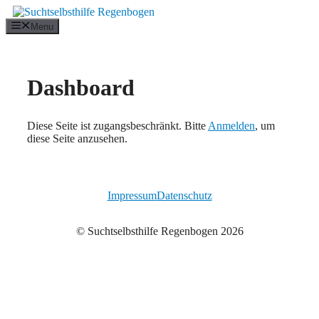
Zum
Inhalt
Menu
springen
Dashboard
Diese Seite ist zugangsbeschränkt. Bitte
Anmelden
, um
diese Seite anzusehen.
Impressum
Datenschutz
© Suchtselbsthilfe Regenbogen 2026